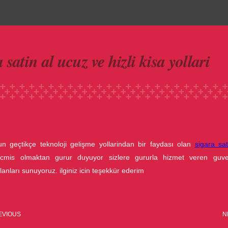
made with luv by
1000 Buddhas
 satin al ucuz ve hizli kisa yollari
n geçtikçe teknoloji gelişme yollarindan bir faydası olan
sigara sat
cmis olmaktan gurur duyuyor sizlere gururla hizmet veren guven
olanları sunuyoruz. ilginiz icin teşekkür ederim
EVIOUS
N