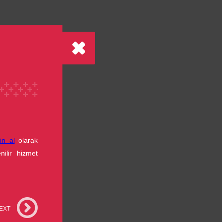
in al
olarak
ilir hizmet
EXT