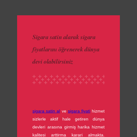
made with luv by
1000 Buddhas
Sigara satin alarak sigara
fiyatlarını öğrenerek dünya
devi olabilirsiniz
sigara satin al
ve
sigara fiyati
hizmet
sizlerle aktif hale getiren dünya
devleri arasına girmiş harika hizmet
kalitesi arttirma karari almakta.