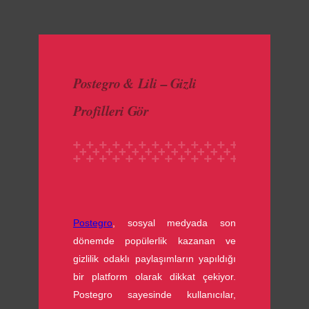
made with luv by
1000 Buddhas
Postegro & Lili – Gizli
Profilleri Gör
Postegro
, sosyal medyada son
dönemde popülerlik kazanan ve
gizlilik odaklı paylaşımların yapıldığı
bir platform olarak dikkat çekiyor.
Postegro sayesinde kullanıcılar,