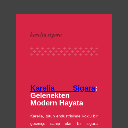
made with luv by
1000 Buddhas
karelia sigara
Karelia Sigara
:
Gelenekten
Modern Hayata
Karelia, tütün endüstrisinde köklü bir
geçmişe sahip olan bir sigara