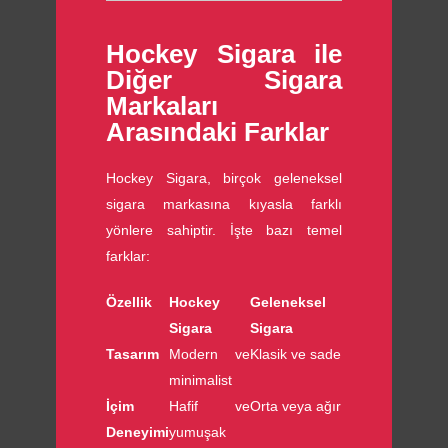
Hockey Sigara ile
Diğer Sigara
Markaları
Arasındaki Farklar
Hockey Sigara, birçok geleneksel
sigara markasına kıyasla farklı
yönlere sahiptir. İşte bazı temel
farklar:
Özellik
Hockey
Geleneksel
Sigara
Sigara
Tasarım
Modern ve
Klasik ve sade
minimalist
İçim
Hafif ve
Orta veya ağır
Deneyimi
yumuşak