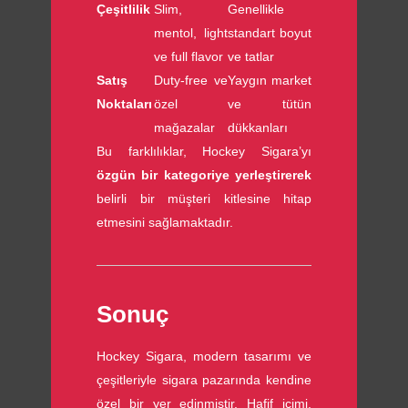
Çeşitlilik
Slim,
Genellikle
mentol, light
standart boyut
ve full flavor
ve tatlar
Satış
Duty-free ve
Yaygın market
Noktaları
özel
ve tütün
mağazalar
dükkanları
Bu farklılıklar, Hockey Sigara’yı
özgün bir kategoriye yerleştirerek
belirli bir müşteri kitlesine hitap
etmesini sağlamaktadır.
Sonuç
Hockey Sigara, modern tasarımı ve
çeşitleriyle sigara pazarında kendine
özel bir yer edinmiştir. Hafif içimi,