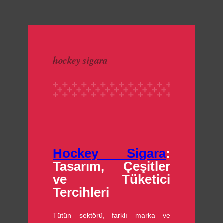
made with luv by
1000 Buddhas
hockey sigara
Hockey Sigara
:
Tasarım, Çeşitler
ve Tüketici
Tercihleri
Tütün sektörü, farklı marka ve