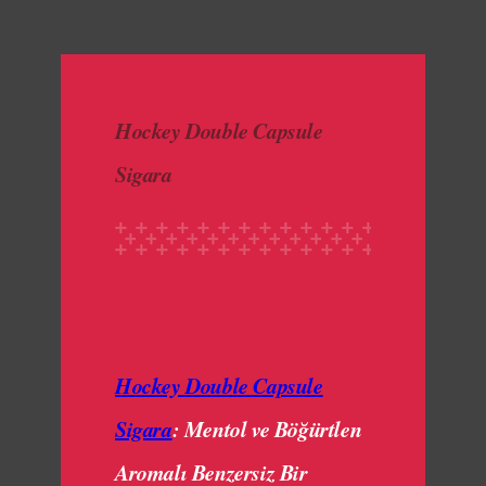
made with luv by
1000 Buddhas
Hockey Double Capsule
Sigara
Hockey Double Capsule
Sigara
: Mentol ve Böğürtlen
Aromalı Benzersiz Bir