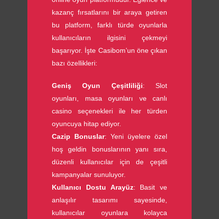
kazanç fırsatlarını bir araya getiren
bu platform, farklı türde oyunlarla
kullanıcıların ilgisini çekmeyi
başarıyor. İşte Casibom’un öne çıkan
bazı özellikleri:
Geniş Oyun Çeşitliliği
: Slot
oyunları, masa oyunları ve canlı
casino seçenekleri ile her türden
oyuncuya hitap ediyor.
Cazip Bonuslar
: Yeni üyelere özel
hoş geldin bonuslarının yanı sıra,
düzenli kullanıcılar için de çeşitli
kampanyalar sunuluyor.
Kullanıcı Dostu Arayüz
: Basit ve
anlaşılır tasarımı sayesinde,
kullanıcılar oyunlara kolayca