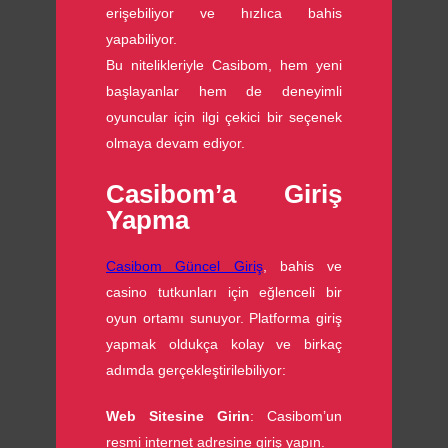
erişebiliyor ve hızlıca bahis
yapabiliyor.
Bu nitelikleriyle Casibom, hem yeni
başlayanlar hem de deneyimli
oyuncular için ilgi çekici bir seçenek
olmaya devam ediyor.
Casibom’a Giriş
Yapma
Casibom Güncel Giriş
, bahis ve
casino tutkunları için eğlenceli bir
oyun ortamı sunuyor. Platforma giriş
yapmak oldukça kolay ve birkaç
adımda gerçekleştirilebiliyor:
Web Sitesine Girin
: Casibom’un
resmi internet adresine giriş yapın.