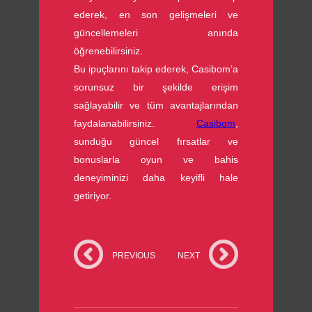
ederek, en son gelişmeleri ve
güncellemeleri anında
öğrenebilirsiniz.
Bu ipuçlarını takip ederek, Casibom’a
sorunsuz bir şekilde erişim
sağlayabilir ve tüm avantajlarından
faydalanabilirsiniz.
Casibom
,
sunduğu güncel fırsatlar ve
bonuslarla oyun ve bahis
deneyiminizi daha keyifli hale
getiriyor.
PREVIOUS
NEXT