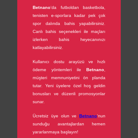
Betnano
‘da futboldan basketbola,
tenisten e-sporlara kadar pek çok
spor dalında bahis yapabilirsiniz.
Canlı bahis seçenekleri ile maçları
izlerken bahis heyecanınızı
katlayabilirsiniz.
Kullanıcı dostu arayüzü ve hızlı
ödeme yöntemleri ile
Betnano
,
müşteri memnuniyetini ön planda
tutar. Yeni üyelere özel hoş geldin
bonusları ve düzenli promosyonlar
sunar.
Ücretsiz üye olun ve
Betnano
‘nun
sunduğu avantajlardan hemen
yararlanmaya başlayın!