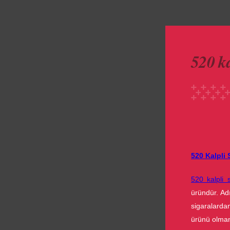
520 ka
520 Kalpli 
520 kalpli 
üründür. Adı
sigaralarda
ürünü olmanı