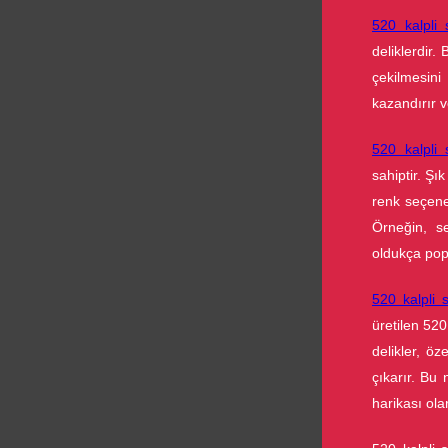
520 kalpli 
deliklerdir. 
çekilmesin
kazandırır v
520 kalpli 
sahiptir. Şı
renk seçene
Örneğin, se
oldukça popü
520 kalpli 
üretilen 520 
delikler, öz
çıkarır. Bu
harikası ola