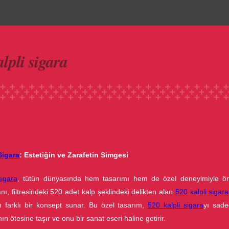
made with luv by
1000 Buddhas
lpli sigara
Sigara
: Estetiğin ve Zarafetin Simgesi
sigara
, tütün dünyasında hem tasarımı hem de özel deneyimiyle ön
nı, filtresindeki 520 adet kalp şeklindeki delikten alan
520 kalpli sigara
n farklı bir konsept sunar. Bu özel tasarım,
520 kalpli sigara
yı sade
n ötesine taşır ve onu bir sanat eseri haline getirir.