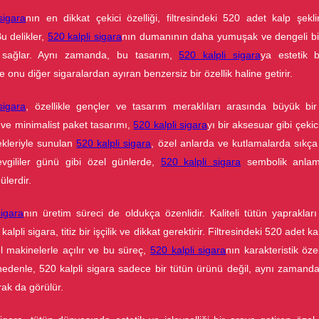
sigara
nın en dikkat çekici özelliği, filtresindeki 520 adet kalp şekl
Bu delikler,
520 kalpli sigara
nın dumanının daha yumuşak ve dengeli bir
i sağlar. Aynı zamanda, bu tasarım,
520 kalpli sigara
ya estetik 
e onu diğer sigaralardan ayıran benzersiz bir özellik haline getirir.
sigara
, özellikle gençler ve tasarım meraklıları arasında büyük bir
k ve minimalist paket tasarımı,
520 kalpli sigara
yı bir aksesuar gibi çekici
kleriyle sunulan
520 kalpli sigara
, özel anlarda ve kutlamalarda sıkça t
vgililer günü gibi özel günlerde,
520 kalpli sigara
sembolik anlam
lerdir.
sigara
nın üretim süreci de oldukça özenlidir. Kaliteli tütün yaprakları
kalpli sigara, titiz bir işçilik ve dikkat gerektirir. Filtresindeki 520 adet k
el makinelerle açılır ve bu süreç,
520 kalpli sigara
nın karakteristik özel
 nedenle, 520 kalpli sigara sadece bir tütün ürünü değil, aynı zamanda
rak da görülür.