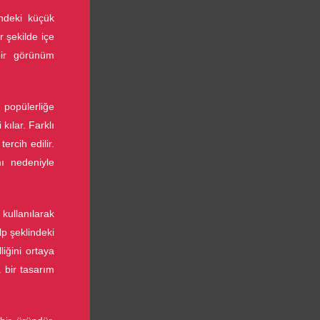
indeki küçük
 şekilde içe
bir görünüm
 popülerliğe
 kılar. Farklı
ercih edilir.
ı nedeniyle
 kullanılarak
alp şeklindeki
liğini ortaya
 bir tasarım