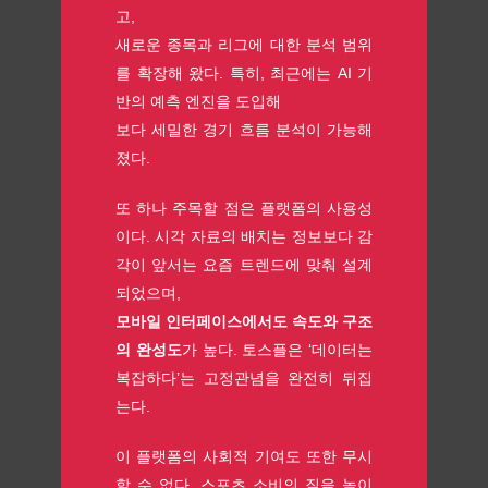
고,
새로운 종목과 리그에 대한 분석 범위
를 확장해 왔다. 특히, 최근에는 AI 기
반의 예측 엔진을 도입해
보다 세밀한 경기 흐름 분석이 가능해
졌다.
또 하나 주목할 점은 플랫폼의 사용성
이다. 시각 자료의 배치는 정보보다 감
각이 앞서는 요즘 트렌드에 맞춰 설계
되었으며,
모바일 인터페이스에서도 속도와 구조
의 완성도
가 높다. 토스플은 ‘데이터는
복잡하다’는 고정관념을 완전히 뒤집
는다.
이 플랫폼의 사회적 기여도 또한 무시
할 수 없다. 스포츠 소비의 질을 높이